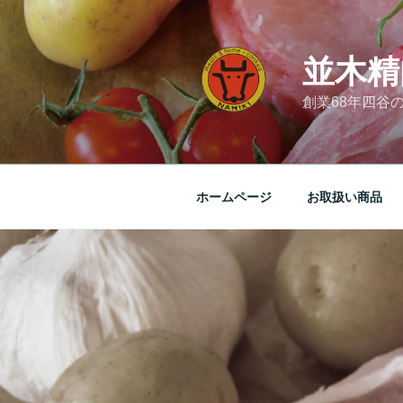
コ
ン
テ
並木精
ン
ツ
創業68年四谷
へ
ス
キ
ッ
ホームページ
お取扱い商品
プ