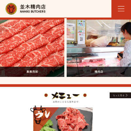
並木精肉店
NAMIKI BUTCHERS
業務用卸
精肉店
メニュー
もっと見る
お肉のことなら並木まで
うし